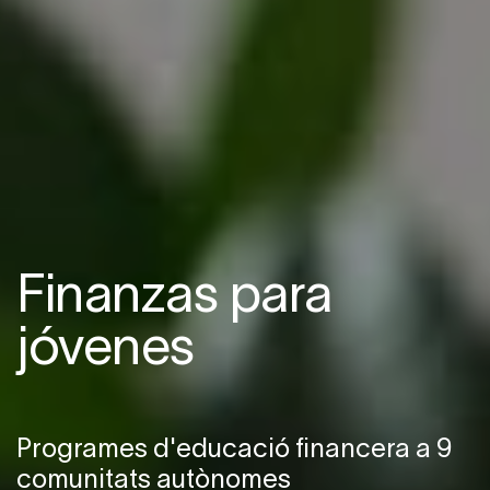
Finanzas para
Finanzas para
jóvenes
jóvenes
Programes d'educació financera a 9
Programes d'educació financera a 9
comunitats autònomes
comunitats autònomes