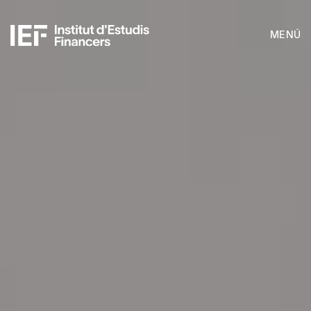
MENÚ
Corporate Programs
Open Programs
Advisoring Services
Financial Literacy
Research institute
Sobre nosaltres